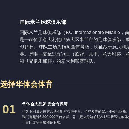
国际米兰足球俱乐部
国际米兰足球俱乐部（F.C. Internazionale Milan 
是一家位于意大利伦巴第大区米兰市的足球俱乐部，成立
3月9日。球队主场为梅阿查体育场，现征战于意大利
赛。是唯—支拿过五冠王（欧冠、意甲、意大利杯、
和世界俱乐部杯）的意大利联赛球队。
么选择华体会体育
华体会大品牌 安全有保障
01
作为亚洲最大持有合法牌照的投注平台、全球领先的娱乐服务供应商
我们有超过6,800,000平台会员。您一定从身边的朋友那里听说过华
一定比文字更加能说服您。