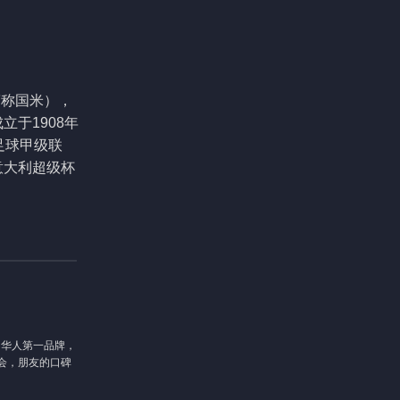
o，简称国米），
于1908年
足球甲级联
意大利超级杯
、华人第一品牌，
体会，朋友的口碑