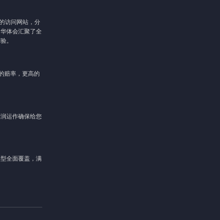
定的访问网站，分
，华体会汇聚了全
体验。
的赔率，更高的
利润运作确保给您
类型全面覆盖，满