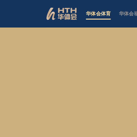
跳
到
华体会体育
华体会
内
容