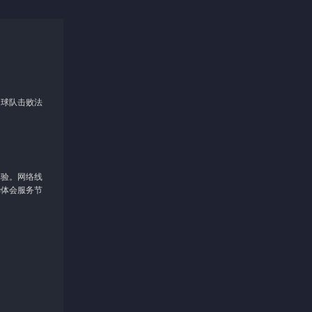
足球队击败法
体验。网络线
华体会服务节