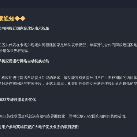
期通知◆◆
团向阿根廷国家足球队表示祝贺
团股东代表在卡塔尔现场向阿根廷国家足球队表示祝贺，恭喜赞助合作商阿根廷国家
2卡塔尔世界杯冠军。
手机应用进行网络自动切换功能
手机应用进行网络自动切换功能的测试，该功能将有效提升用户在世界杯期间的访问
是解决连接问题的有效手段，正式上线后，相关组件会自动检测并连接到延迟最低的
022英雄联盟界面优化
022英雄联盟全球总决赛做相应界面优化，同时投放2022国庆期间的奖励活动。
对用户参与英雄联盟扩大电子竞技业务的项目版图