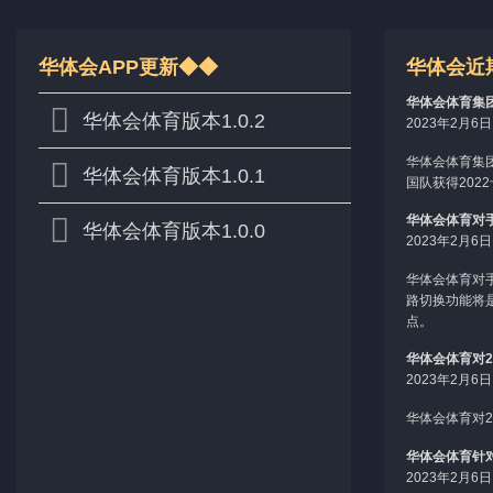
华体会APP更新◆◆
华体会近
华体会体育集
华体会体育版本1.0.2
2023年2月6日
华体会体育集
华体会体育版本1.0.1
国队获得202
华体会体育对
华体会体育版本1.0.0
2023年2月6日
华体会体育对
路切换功能将
点。
华体会体育对2
2023年2月6日
华体会体育对2
华体会体育针
2023年2月6日